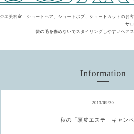
ジエ美容室 ショートヘア、ショートボブ、ショートカットのお
サ
髪の毛を傷めないでスタイリングしやすいヘア
Information
2013
/
09
/
30
秋の「頭皮エステ」キャン