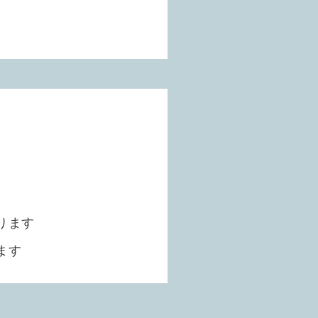
！
更
ります
ます