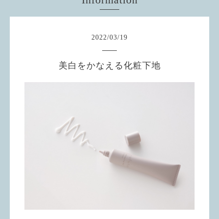
2022
/
03
/
19
美白をかなえる化粧下地