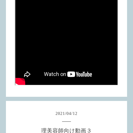
2021
/
04
/
12
理美容師向け動画３