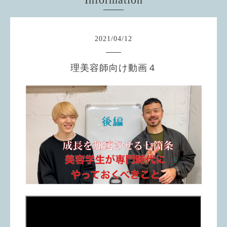
2021
/
04
/
12
理美容師向け動画４