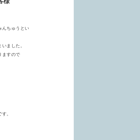
客様
みんちゅうとい
まいました。
りますので
）
です。